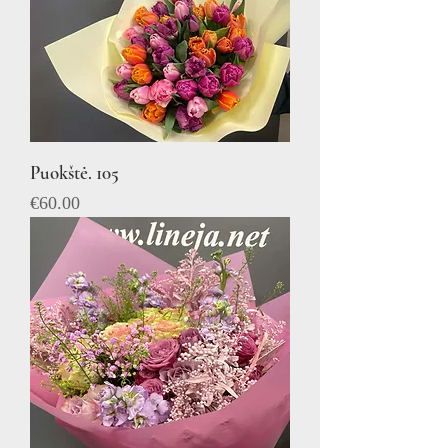
Puokštė. 105
Price
€60.00