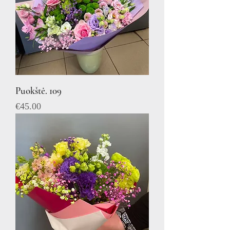
Puokštė. 109
Price
€45.00