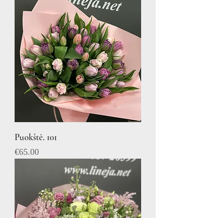
Puokštė. 101
Price
€65.00