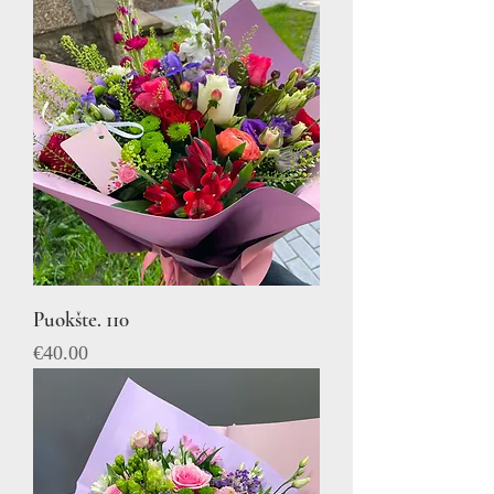
Puokšte. 110
Price
€40.00