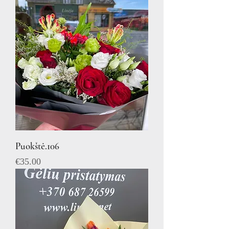
Puokštė.106
Price
€35.00