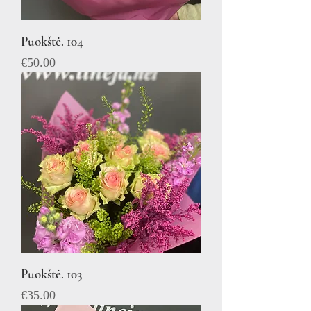
Puokštė. 104
Price
€50.00
Puokštė. 103
Price
€35.00