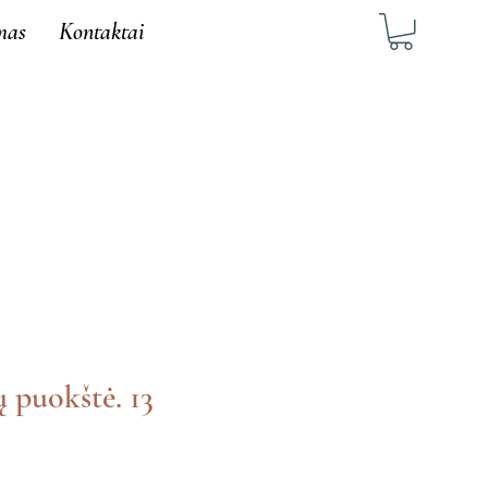
mas
Kontaktai
ų puokštė. 13