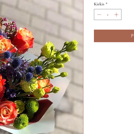
Kiekis
*
P