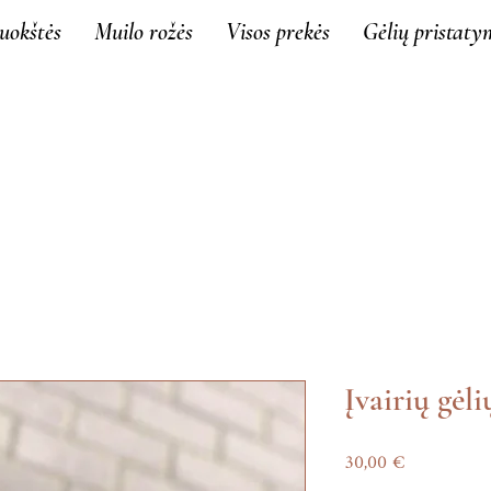
uokštės
Muilo rožės
Visos prekės
Gėlių pristaty
Įvairių gėli
Price
30,00 €