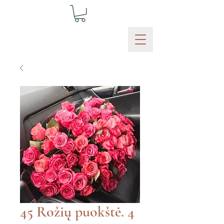
45 Rožių puokštė. 4