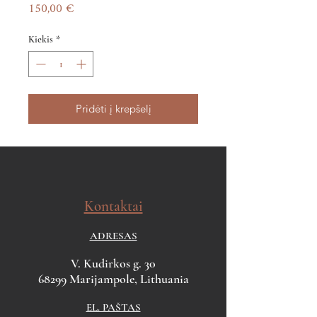
Price
150,00 €
Kiekis
*
Pridėti į krepšelį
Kontaktai
ADRESAS
V. Kudirkos g. 30
68299 Marijampole, Lithuania
EL. PAŠTAS