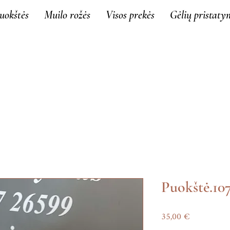
uokštės
Muilo rožės
Visos prekės
Gėlių pristaty
Puokštė.10
Price
35,00 €