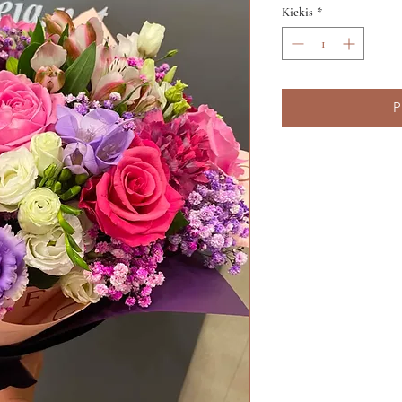
Kiekis
*
P