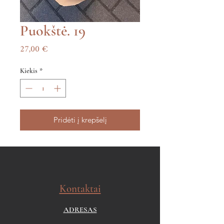
Puokštė. 19
Price
27,00 €
Kiekis
*
Pridėti į krepšelį
Kontaktai
ADRESAS