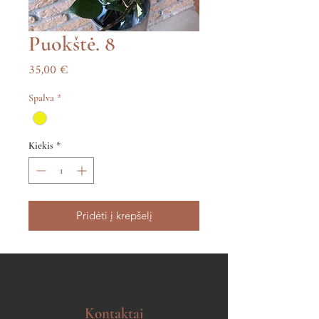
Puokštė. 8
Price
35,00 €
Spalva
*
Kiekis
*
Pridėti į krepšelį
Kontaktai