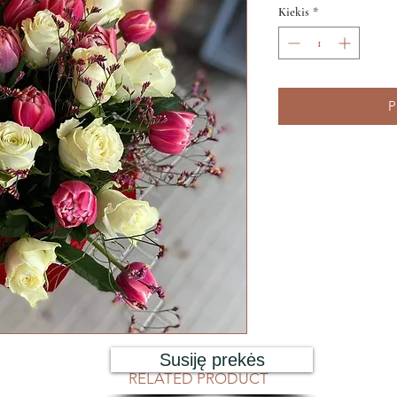
Kiekis
*
P
Susiję prekės
RELATED PRODUCT