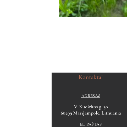
Kontaktai
ADRESAS
V. Kudirkos g. 30
68299 Marijampole, Lithuania
EL. PAŠTAS