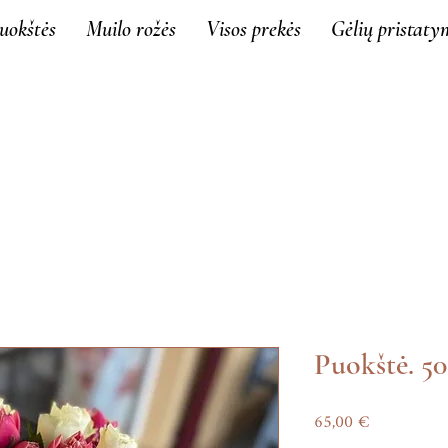
uokštės
Muilo rožės
Visos prekės
Gėlių pristaty
Puokštė. 50
Price
65,00 €