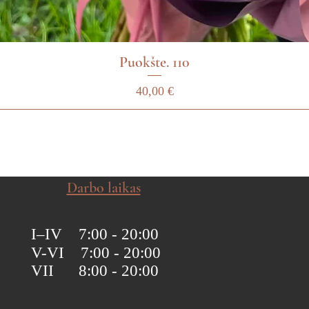
Puokšte. 110
Kaina
40,00 €
Darbo laikas
I–IV 7:00 - 20:00
V-VI 7:00 - 20:00
VII 8:00 - 20:00