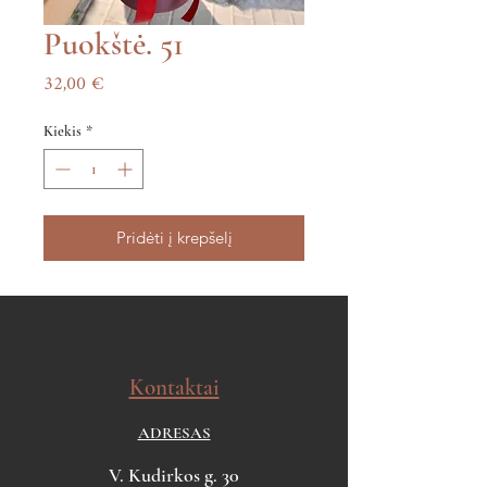
Puokštė. 51
Price
32,00 €
Kiekis
*
Pridėti į krepšelį
Kontaktai
ADRESAS
V. Kudirkos g. 30