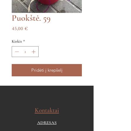
Puokštė. 59
Price
45,00 €
Kiekis
*
Pridėti į krepšelį
Kontaktai
ADRESAS