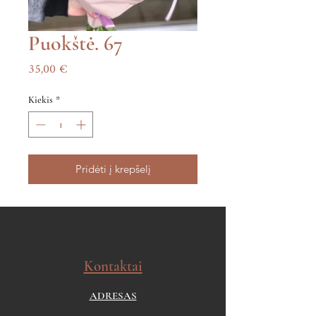
Puokštė. 67
Price
35,00 €
Kiekis
*
Pridėti į krepšelį
Kontaktai
ADRESAS