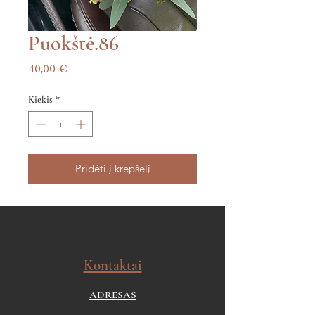
Puokštė.86
Price
40,00 €
Kiekis
*
Pridėti į krepšelį
Kontaktai
ADRESAS