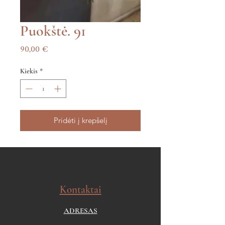
Puokštė. 91
Price
90,00 €
Kiekis
*
Pridėti į krepšelį
Kontaktai
ADRESAS