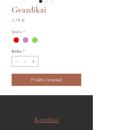
Gvazdikai
Price
1,70 €
Spalva
*
Kiekis
*
Pridėti į krepšelį
Kontaktai