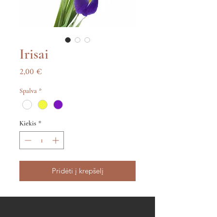
Irisai
Price
2,00 €
Spalva
*
Kiekis
*
Pridėti į krepšelį